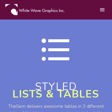


STYLED
LISTS & TABLES
TheGem delivers awesome tables in 3 different